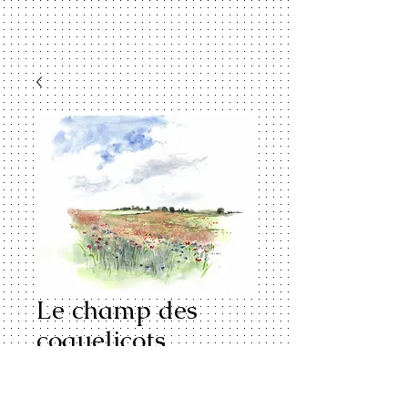
Le champ des
coquelicots
Price
€200.00